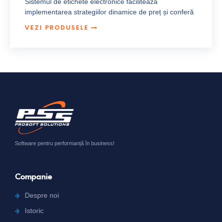
Sistemul de etichete electronice facilitează
implementarea strategiilor dinamice de preț și conferă
flexibilitate prin transpunerea instantanee a politicii de
VEZI PRODUSELE
prețuri în prețurile de la raft.
Pricer, companie fondată în Suedia în 1991, este
liderul global în furnizarea de soluții de etichetare
electronică de raft, care îmbunătățesc atât
performanța magazinului, cât și experiența de
cumpărături. Platforma Pricer este rapidă, robustă,
interconectabilă și scalabilă. Pricer are instalări la
retaileri de top din lume, mici și mari, inclusiv
alimentări, bricolaj, electronice și magazine
specializate, în toate geografiile. PSS-Prosoft Solutions
este partener Pricer în Romania din 2012.
Software pentru performanță în business!
Pentru solicitarea unei oferte, vă rugăm să ne
contactați.
Companie
Despre noi
Istoric