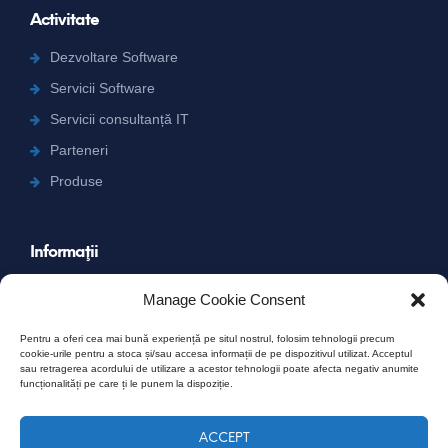
Activitate
Dezvoltare Software
Servicii Software
Servicii consultanță IT
Parteneri
Produse
Informaţii
Carieră
Manage Cookie Consent
Contact
Pentru a oferi cea mai bună experiență pe situl nostrul, folosim tehnologii precum
Termeni şi condiţii
cookie-urile pentru a stoca și/sau accesa informații de pe dispozitivul utilizat. Acceptul
sau retragerea acordului de utilizare a acestor tehnologii poate afecta negativ anumite
Confidențialitate
funcționalități pe care ți le punem la dispoziție.
Cookie Policy (EU)
ACCEPT