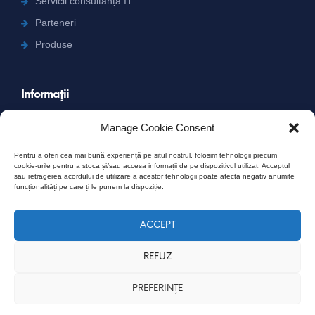
Servicii consultanță IT
Parteneri
Produse
Informaţii
Carieră
Manage Cookie Consent
Contact
Pentru a oferi cea mai bună experiență pe situl nostrul, folosim tehnologii precum
Termeni şi condiţii
cookie-urile pentru a stoca și/sau accesa informații de pe dispozitivul utilizat. Acceptul
sau retragerea acordului de utilizare a acestor tehnologii poate afecta negativ anumite
Confidențialitate
funcționalități pe care ți le punem la dispoziție.
Cookie Policy (EU)
ACCEPT
REFUZ
PREFERINȚE
PSS - Prosoft Solutions © 2026